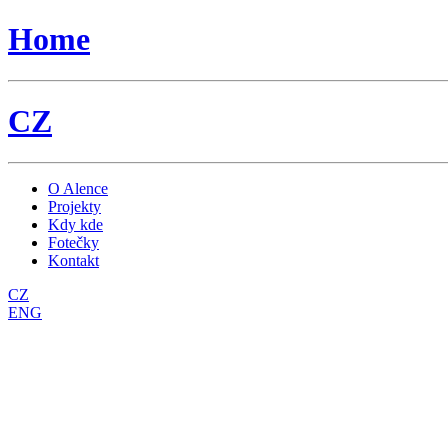
Home
CZ
O Alence
Projekty
Kdy kde
Fotečky
Kontakt
CZ
ENG
FIGURES IN THE LANDSCAPE
Výtvarně-pohybové představení inspirované obrazy Francise Bacona.
Choreografie a režie: Pierre Nadaud